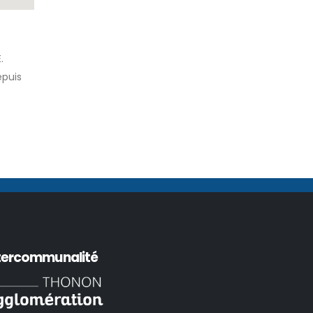
.
epuis
tercommunalité