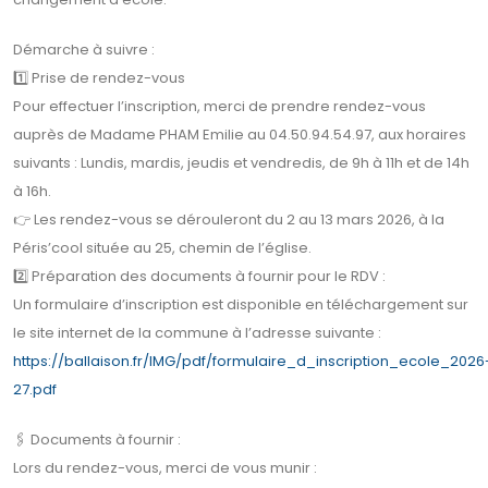
Démarche à suivre :
1️⃣ Prise de rendez-vous
Pour effectuer l’inscription, merci de prendre rendez-vous
auprès de Madame PHAM Emilie au 04.50.94.54.97, aux horaires
suivants : Lundis, mardis, jeudis et vendredis, de 9h à 11h et de 14h
à 16h.
👉 Les rendez-vous se dérouleront du 2 au 13 mars 2026, à la
Péris’cool située au 25, chemin de l’église.
2️⃣ Préparation des documents à fournir pour le RDV :
Un formulaire d’inscription est disponible en téléchargement sur
le site internet de la commune à l’adresse suivante :
https://ballaison.fr/IMG/pdf/formulaire_d_inscription_ecole_2026
27.pdf
🖇 Documents à fournir :
Lors du rendez-vous, merci de vous munir :