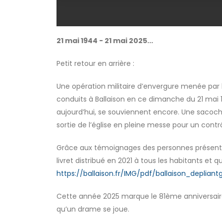
21 mai 1944 - 21 mai 2025...
Petit retour en arrière :
Une opération militaire d’envergure menée par le
conduits à Ballaison en ce dimanche du 21 mai 1
aujourd’hui, se souviennent encore. Une sacoc
sortie de l’église en pleine messe pour un contrô
Grâce aux témoignages des personnes présentes 
livret distribué en 2021 à tous les habitants et
https://ballaison.fr/IMG/pdf/ballaison_depliant
Cette année 2025 marque le 81ème anniversaire de
qu’un drame se joue.