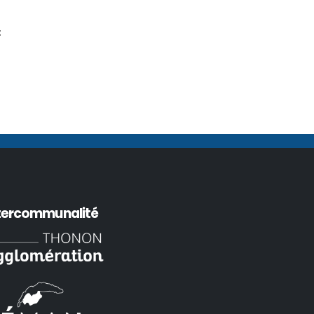
t
tercommunalité