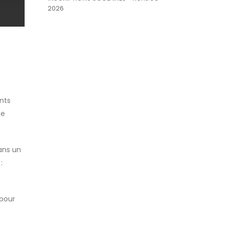
2026
ents
ée
ans un
:
 pour