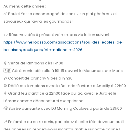
Au menu cette année :
🍗 Poulet Yassa accompagné de son riz, un plat généreux et
savoureux qui ravira les gourmands !
👉 Réservez dès à présent votre repas via le lien suivant :
https://www.helloasso.com/associations/sou-des-ecoles-de-
ballaison/boutiques/fete-nationale-2026
🏮 Vente de lampions dès 17h00
🇫🇷 Cérémonie officielle à 19h15 devant le Monument aux Morts
🎶 Concert de Crunchy Vibes à 19h30
🥁 Défilé aux lampions avec la Batterie-Fanfare d’Ambilly à 22h00
🎇 Grand feu d’artifice à 22h30 face au lac, avec le Jura et le
Léman comme décor naturel exceptionnel
🎧 Soirée dansante avec DJ Morning Cookies à partir de 23h00
📍 En famille ou entre amis, participez à cette fête devenue au fil
des années un rendez-vous incontournable sur notre colline !